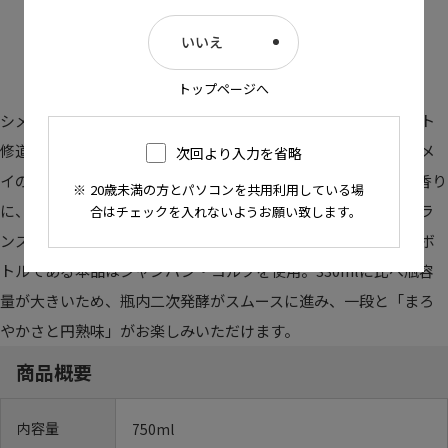
いいえ
トップページへ
シメイプルミエールは、シメイレッドの大瓶タイプ。トラピスト
修道僧によって1862年に醸造されたシメイ最初のビールで、シメ
次回より入力を省略
イの元祖と言われています。レーズンやカシスなどを思わせる香り
20歳未満の方とパソコンを共用利用している場
に、香ばしいカラメルのような味わいがあり、苦味と甘味のバラ
合はチェックを入れないようお願い致します。
ンスがとれたコク深いまろやかな味が特徴です。 750mlの大瓶ボ
トルである本品はシャンパン・コルクを使用。330mlに比べ瓶容
量が大きいため、瓶内二次発酵がスムースに進み、一段と「まろ
やかさと円熟味」がお楽しみいただけます。
商品概要
内容量
750ml